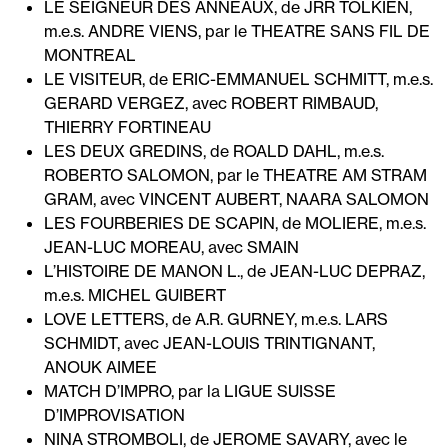
LE SEIGNEUR DES ANNEAUX, de JRR TOLKIEN,
m.e.s. ANDRE VIENS, par le THEATRE SANS FIL DE
MONTREAL
LE VISITEUR, de ERIC-EMMANUEL SCHMITT, m.e.s.
GERARD VERGEZ, avec ROBERT RIMBAUD,
THIERRY FORTINEAU
LES DEUX GREDINS, de ROALD DAHL, m.e.s.
ROBERTO SALOMON, par le THEATRE AM STRAM
GRAM, avec VINCENT AUBERT, NAARA SALOMON
LES FOURBERIES DE SCAPIN, de MOLIERE, m.e.s.
JEAN-LUC MOREAU, avec SMAIN
L’HISTOIRE DE MANON L., de JEAN-LUC DEPRAZ,
m.e.s. MICHEL GUIBERT
LOVE LETTERS, de A.R. GURNEY, m.e.s. LARS
SCHMIDT, avec JEAN-LOUIS TRINTIGNANT,
ANOUK AIMEE
MATCH D’IMPRO, par la LIGUE SUISSE
D’IMPROVISATION
NINA STROMBOLI, de JEROME SAVARY, avec le