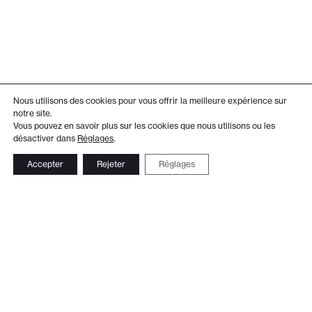
Nous utilisons des cookies pour vous offrir la meilleure expérience sur
notre site.
Vous pouvez en savoir plus sur les cookies que nous utilisons ou les
désactiver dans
Réglages
.
Accepter
Rejeter
Réglages
Adresse
Administration
Théâtre de Beausobre
+41 21 804 15 65
Av. de Vertou 2
Billetterie
1110 Morges
+41 21 804 97 16
Suivez-nous
Contact