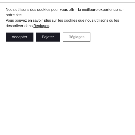
Nous utilisons des cookies pour vous offrir la meilleure expérience sur
notre site.
Vous pouvez en savoir plus sur les cookies que nous utilisons ou les
désactiver dans
Réglages
.
Accepter
Rejeter
Réglages
Adresse
Administration
Théâtre de Beausobre
+41 21 804 15 65
Av. de Vertou 2
Billetterie
1110 Morges
+41 21 804 97 16
Suivez-nous
Contact
Le Club TDB
Newsletter