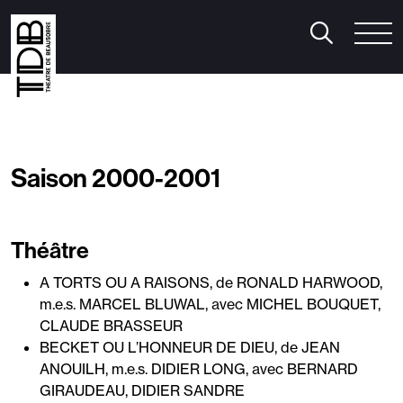
aison 2026/2027
Pratique
Le Bar du Théâtre
héâtre
/
Humour
/
Musique
/
Cirque
anse
/
Mentalisme
/
Spectacle musical
/
Jeune public
Le Théâtre
Saison 2000-2001
n famille
/
Le Cube
utres événements
onférence Thomas D’Ansembourg
Théâtre
onférence Natacha Calestrémé
orges-sous-Rire
A TORTS OU A RAISONS, de RONALD HARWOOD,
iabolo Festival
m.e.s. MARCEL BLUWAL, avec MICHEL BOUQUET,
CLAUDE BRASSEUR
BECKET OU L’HONNEUR DE DIEU, de JEAN
ANOUILH, m.e.s. DIDIER LONG, avec BERNARD
GIRAUDEAU, DIDIER SANDRE