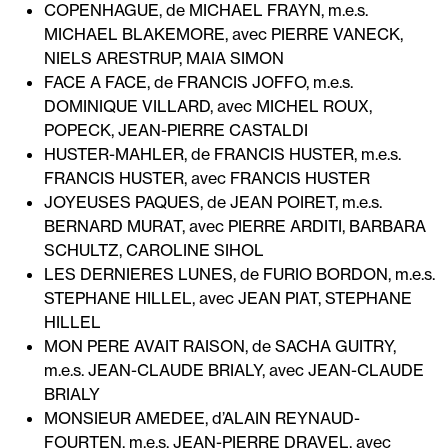
COPENHAGUE, de MICHAEL FRAYN, m.e.s.
MICHAEL BLAKEMORE, avec PIERRE VANECK,
NIELS ARESTRUP, MAIA SIMON
FACE A FACE, de FRANCIS JOFFO, m.e.s.
DOMINIQUE VILLARD, avec MICHEL ROUX,
POPECK, JEAN-PIERRE CASTALDI
HUSTER-MAHLER, de FRANCIS HUSTER, m.e.s.
FRANCIS HUSTER, avec FRANCIS HUSTER
JOYEUSES PAQUES, de JEAN POIRET, m.e.s.
BERNARD MURAT, avec PIERRE ARDITI, BARBARA
SCHULTZ, CAROLINE SIHOL
LES DERNIERES LUNES, de FURIO BORDON, m.e.s.
STEPHANE HILLEL, avec JEAN PIAT, STEPHANE
HILLEL
MON PERE AVAIT RAISON, de SACHA GUITRY,
m.e.s. JEAN-CLAUDE BRIALY, avec JEAN-CLAUDE
BRIALY
MONSIEUR AMEDEE, d’ALAIN REYNAUD-
FOURTEN, m.e.s. JEAN-PIERRE DRAVEL, avec