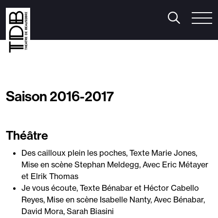
aison 2026/2027
Pratique
Le Bar du Théâtre
héâtre
/
Humour
/
Musique
/
Cirque
anse
/
Mentalisme
/
Spectacle musical
/
Jeune public
Le Théâtre
Saison 2016-2017
n famille
/
Le Cube
utres événements
onférence Thomas D’Ansembourg
Théâtre
onférence Natacha Calestrémé
orges-sous-Rire
Des cailloux plein les poches, Texte Marie Jones,
iabolo Festival
Mise en scène Stephan Meldegg, Avec Eric Métayer
et Elrik Thomas
Je vous écoute, Texte Bénabar et Héctor Cabello
Reyes, Mise en scène Isabelle Nanty, Avec Bénabar,
David Mora, Sarah Biasini