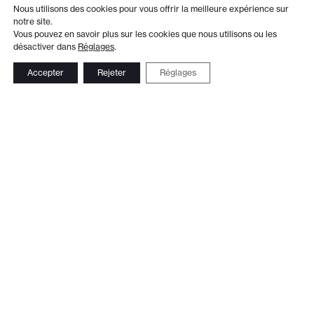
Nous utilisons des cookies pour vous offrir la meilleure expérience sur
notre site.
Vous pouvez en savoir plus sur les cookies que nous utilisons ou les
désactiver dans
Réglages
.
Accepter
Rejeter
Réglages
Adresse
Administration
Théâtre de Beausobre
+41 21 804 15 65
Av. de Vertou 2
Billetterie
1110 Morges
+41 21 804 97 16
Suivez-nous
Contact
Le Club TDB
Newsletter
© 2026 Théâtre de Beausobre