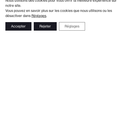
Nous utilisons des cookies pour vous offrir la meilleure expérience sur
notre site.
Vous pouvez en savoir plus sur les cookies que nous utilisons ou les
désactiver dans
Réglages
.
Accepter
Rejeter
Réglages
Adresse
Administration
Théâtre de Beausobre
+41 21 804 15 65
Av. de Vertou 2
Billetterie
1110 Morges
+41 21 804 97 16
Suivez-nous
Contact
Le Club TDB
Newsletter
© 2026 Théâtre de Beausobre
Réalisation web:
Ergopix sàrl