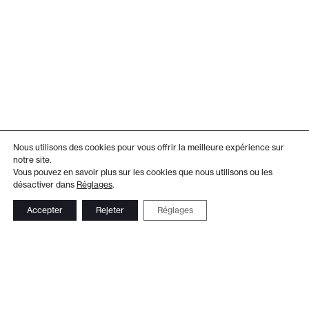
Nous utilisons des cookies pour vous offrir la meilleure expérience sur
notre site.
Vous pouvez en savoir plus sur les cookies que nous utilisons ou les
désactiver dans
Réglages
.
Accepter
Rejeter
Réglages
Adresse
Administration
Théâtre de Beausobre
+41 21 804 15 65
Av. de Vertou 2
Billetterie