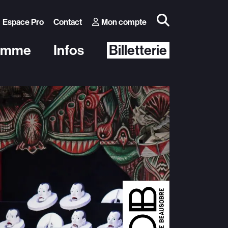
Espace Pro
Contact
Mon compte
amme
Infos
Billetterie
Autres événements
 Théâtre
Conférence Thomas D’Ansembourg
blic
Conférence Natacha Calestrémé
e
Morges-sous-Rire
Diabolo Festival