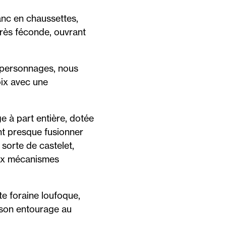
anc en chaussettes,
 très féconde, ouvrant
s personnages, nous
oix avec une
 à part entière, dotée
nt presque fusionner
sorte de castelet,
eux mécanismes
e foraine loufoque,
t son entourage au