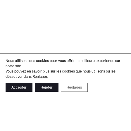
Nous utilisons des cookies pour vous offrir la meilleure expérience sur
notre site.
Vous pouvez en savoir plus sur les cookies que nous utilisons ou les
désactiver dans
Réglages
.
Accepter
Rejeter
Réglages
Adresse
Administration
Théâtre de Beausobre
+41 21 804 15 65
Av. de Vertou 2
Billetterie