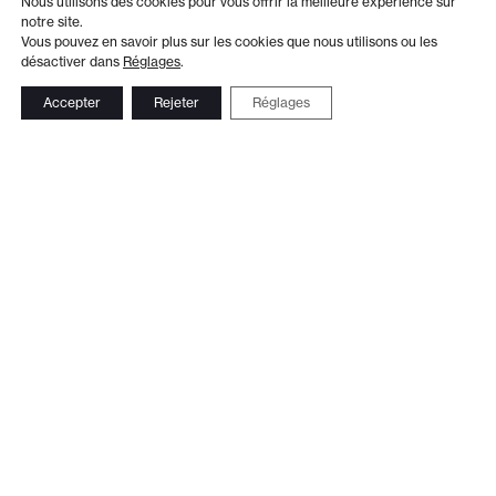
Nous utilisons des cookies pour vous offrir la meilleure expérience sur
notre site.
Vous pouvez en savoir plus sur les cookies que nous utilisons ou les
désactiver dans
Réglages
.
Accepter
Rejeter
Réglages
Adresse
Administration
Théâtre de Beausobre
+41 21 804 15 65
Av. de Vertou 2
Billetterie
1110 Morges
+41 21 804 97 16
Suivez-nous
Contact
Le Club TDB
Newsletter
© 2026 Théâtre de Beausobre
Réalisation web:
Ergopix sàrl