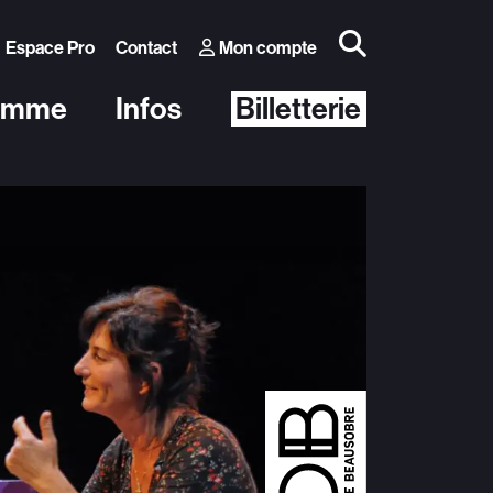
Espace Pro
Contact
Mon compte
amme
Infos
Billetterie
Autres événements
 Théâtre
Conférence Thomas D’Ansembourg
blic
Conférence Natacha Calestrémé
e
Morges-sous-Rire
Diabolo Festival