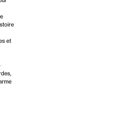
our
ne
stoire
es et
e
rdes,
harme