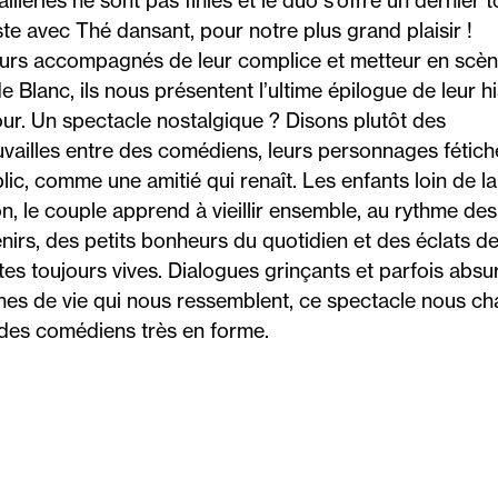
lleries ne sont pas finies et le duo s’offre un dernier t
ste avec Thé dansant, pour notre plus grand plaisir !
urs accompagnés de leur complice et metteur en scè
e Blanc, ils nous présentent l’ultime épilogue de leur hi
ur. Un spectacle nostalgique ? Disons plutôt des
uvailles entre des comédiens, leurs personnages fétich
blic, comme une amitié qui renaît. Les enfants loin de la
n, le couple apprend à vieillir ensemble, au rythme des
nirs, des petits bonheurs du quotidien et des éclats d
tes toujours vives. Dialogues grinçants et parfois absu
hes de vie qui nous ressemblent, ce spectacle nous c
des comédiens très en forme.