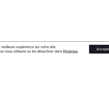
a meilleure expérience sur notre site.
Accept
ue nous utilisons ou les désactiver dans
Réglages
.
istration
Contact
1 804 15 65
Le Club TDB
terie
Newsletter
1 804 97 16