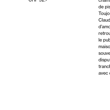
chamai
de pi
Toujo
Claud
d’amo
retro
le pu
maiso
souve
dispu
tranc
avec 