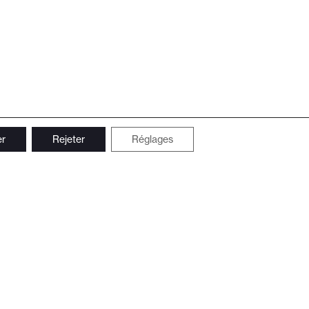
er
Rejeter
Réglages
Suivez-nous