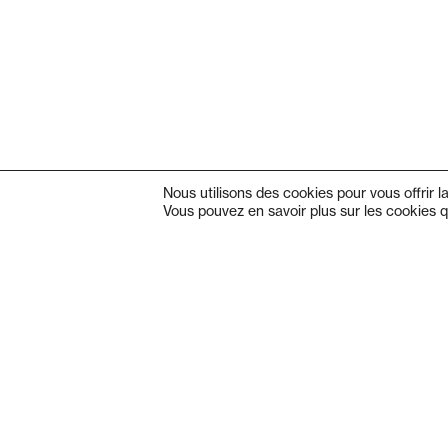
Nous utilisons des cookies pour vous offrir l
Vous pouvez en savoir plus sur les cookies q
Adresse
Admin
Théâtre de Beausobre
+41 2
Av. de Vertou 2
Billet
1110 Morges
+41 2