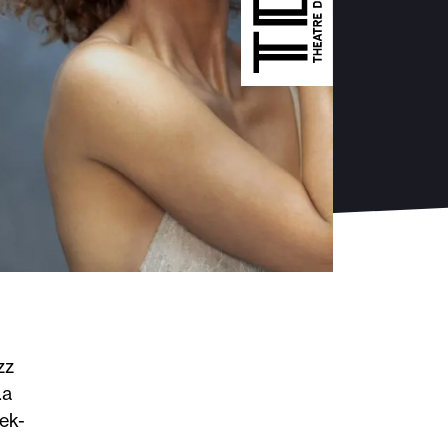
zz
La
ek-