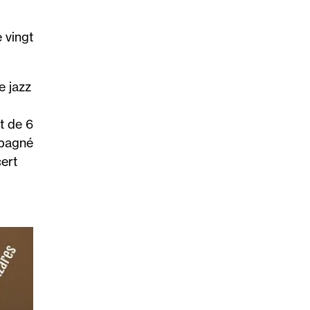
 vingt
e jazz
t de 6
mpagné
ert