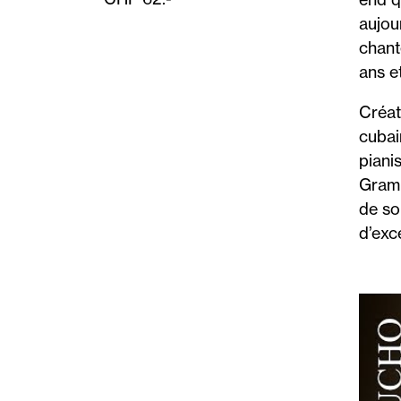
aujour
chant
ans et
Créat
cubai
piani
Gramm
de so
d’exc