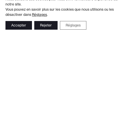
notre site.
Vous pouvez en savoir plus sur les cookies que nous utilisons ou les
désactiver dans
Réglages
.
Accepter
Rejeter
Réglages
Adresse
Administration
Théâtre de Beausobre
+41 21 804 15 65
Av. de Vertou 2
Billetterie
1110 Morges
+41 21 804 97 16
Suivez-nous
Contact
Le Club TDB
Newsletter
© 2026 Théâtre de Beausobre
Réalisation web:
Ergopix sàrl