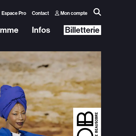
Espace Pro
Contact
Mon compte
amme
Infos
Billetterie
Autres événements
 Théâtre
Conférence Thomas D’Ansembourg
blic
Conférence Natacha Calestrémé
e
Morges-sous-Rire
Diabolo Festival