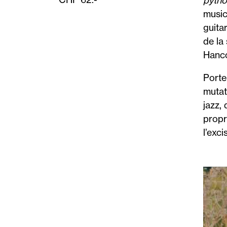
pytho
music
guita
de la
Hanco
Porte
mutat
jazz, 
propr
l’exc