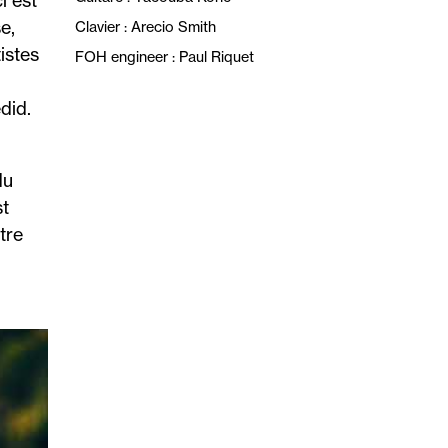
i est
e,
Clavier : Arecio Smith
istes
FOH engineer : Paul Riquet
did.
du
st
tre