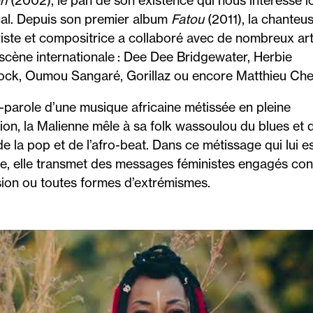
n
(2002), le pan de son existence qui nous intéresse ic
al. Depuis son premier album
Fatou
(2011), la chanteus
riste et compositrice a collaboré avec de nombreux art
 scène internationale : Dee Dee Bridgewater, Herbie
ck, Oumou Sangaré, Gorillaz ou encore Matthieu Che
-parole d’une musique africaine métissée en pleine
ion, la Malienne mêle à sa folk wassoulou du blues et 
de la pop et de l’afro-beat. Dans ce métissage qui lui e
e, elle transmet des messages féministes engagés con
ision ou toutes formes d’extrémismes.