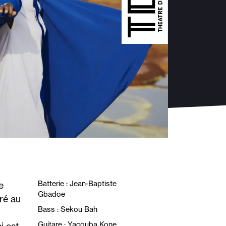
Batterie : Jean-Baptiste
e
Gbadoe
rré au
Bass : Sekou Bah
Guitare : Yacouba Kone