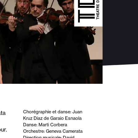
Chorégraphie et danse: Juan
ata
Kruz Diaz de Garaio Esnaola
Danse: Marti Corbera
ur.
Orchestre: Geneva Camerata
Direction musicale: David