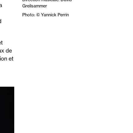
a
Greilsammer
Photo: © Yannick Perrin
d
t
ux de
ion et