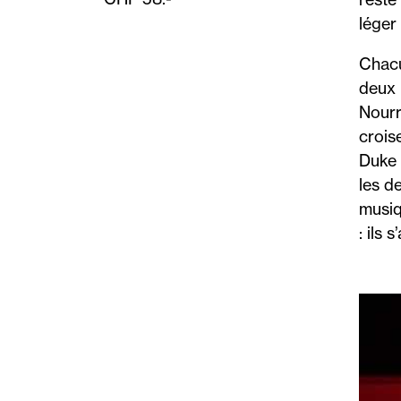
léger 
Chacu
deux 
Nourr
crois
Duke 
les de
musiq
: ils