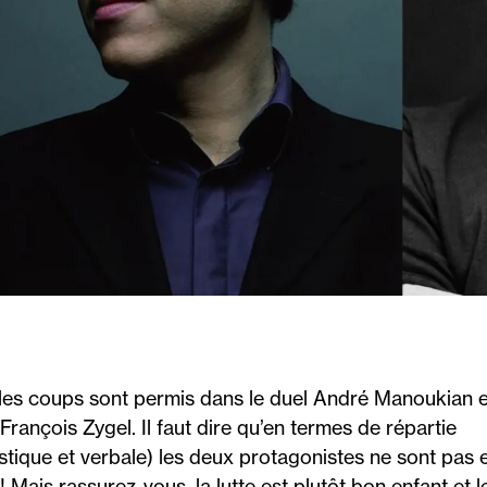
les coups sont permis dans le duel André Manoukian e
François Zygel. Il faut dire qu’en termes de répartie
istique et verbale) les deux protagonistes ne sont pas 
! Mais rassurez-vous, la lutte est plutôt bon enfant et l