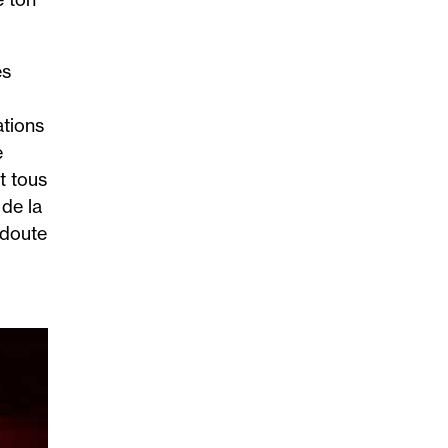
es
ations
e
t tous
 de la
 doute