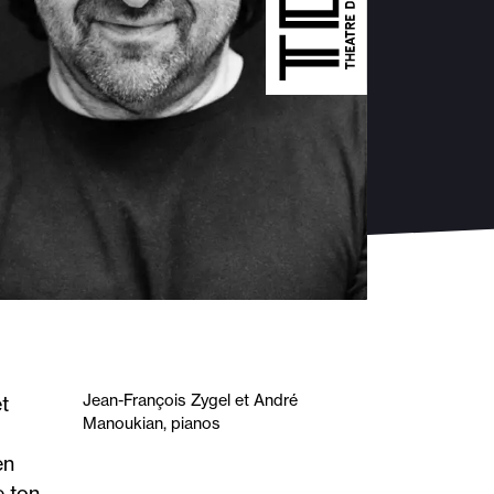
Jean-François Zygel et André
t
Manoukian, pianos
en
e ton