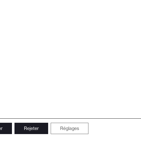
er
Rejeter
Réglages