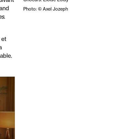
rand
Photo: © Axel Jozeph
es
.
 et
a
able.