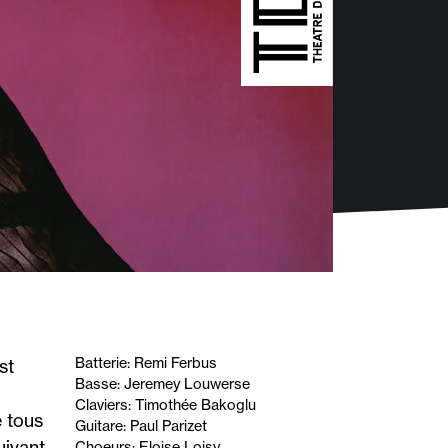
Batterie: Remi Ferbus
st
Basse: Jeremey Louwerse
Claviers: Timothée Bakoglu
 tous
Guitare: Paul Parizet
uivant
Choeurs: Eloise Loisy