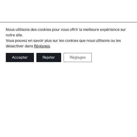
Nous utilisons des cookies pour vous offrir la meilleure expérience sur
notre site.
Vous pouvez en savoir plus sur les cookies que nous utilisons ou les
désactiver dans
Réglages
.
Accepter
Rejeter
Réglages
Adresse
Administration
Théâtre de Beausobre
+41 21 804 15 65
Av. de Vertou 2
Billetterie
1110 Morges
+41 21 804 97 16
Suivez-nous
Contact
Le Club TDB
Newsletter