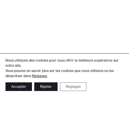
Nous utilisons des cookies pour vous offrir la meilleure expérience sur
notre site.
Vous pouvez en savoir plus sur les cookies que nous utilisons ou les
désactiver dans
Réglages
.
Accepter
Rejeter
Réglages
Adresse
Administration
Théâtre de Beausobre
+41 21 804 15 65
Av. de Vertou 2
Billetterie