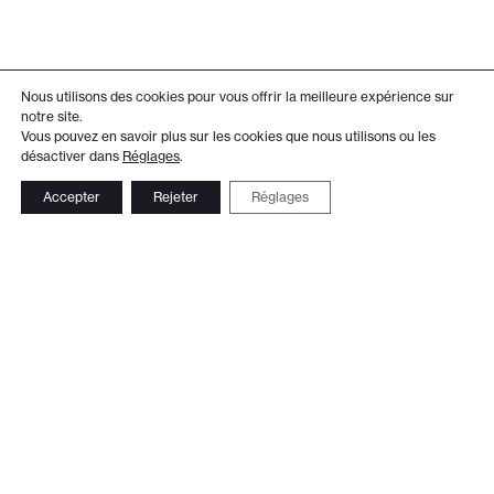
Nous utilisons des cookies pour vous offrir la meilleure expérience sur
notre site.
Vous pouvez en savoir plus sur les cookies que nous utilisons ou les
désactiver dans
Réglages
.
Accepter
Rejeter
Réglages
Adresse
Administration
Théâtre de Beausobre
+41 21 804 15 65
Av. de Vertou 2
Billetterie
1110 Morges
+41 21 804 97 16
Suivez-nous
Contact
Le Club TDB
Newsletter