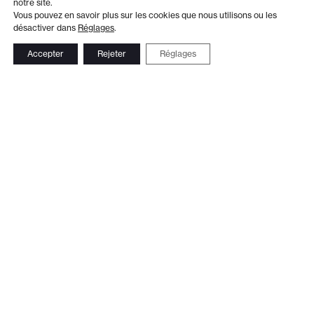
notre site.
Vous pouvez en savoir plus sur les cookies que nous utilisons ou les
désactiver dans
Réglages
.
Accepter
Rejeter
Réglages
Adresse
Administration
Théâtre de Beausobre
+41 21 804 15 65
Av. de Vertou 2
Billetterie
1110 Morges
+41 21 804 97 16
Suivez-nous
Contact
Le Club TDB
Newsletter
© 2026 Théâtre de Beausobre
Réalisation web:
Ergopix sàrl