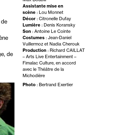
Assistante mise en
scène
: Lou Monnet
Décor
: Citronelle Dufay
 de
Lumière
: Denis Koransky
Son
: Antoine Le Cointe
cène
Costumes
: Jean-Daniel
Vuillermoz et Nadia Cherouk
Production
: Richard CAILLAT
ge, de
– Arts Live Entertainment –
Fimalac Culture, en accord
avec le Théâtre de la
Michodière
Photo
: Bertrand Exertier