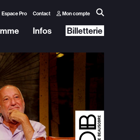
Espace Pro
Contact
Mon compte
amme
Infos
Billetterie
Autres événements
 Théâtre
Conférence Thomas D’Ansembourg
blic
Conférence Natacha Calestrémé
e
Morges-sous-Rire
Diabolo Festival