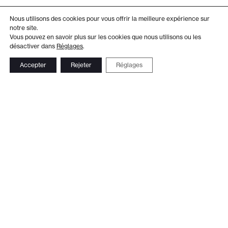
Nous utilisons des cookies pour vous offrir la meilleure expérience sur
notre site.
Vous pouvez en savoir plus sur les cookies que nous utilisons ou les
désactiver dans
Réglages
.
Accepter
Rejeter
Réglages
Adresse
Administration
Théâtre de Beausobre
+41 21 804 15 65
Av. de Vertou 2
Billetterie
1110 Morges
+41 21 804 97 16
Suivez-nous
Contact
Le Club TDB
Newsletter