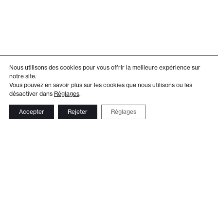
Nous utilisons des cookies pour vous offrir la meilleure expérience sur
notre site.
Vous pouvez en savoir plus sur les cookies que nous utilisons ou les
désactiver dans
Réglages
.
Accepter
Rejeter
Réglages
Adresse
Administration
Théâtre de Beausobre
+41 21 804 15 65
Av. de Vertou 2
Billetterie
1110 Morges
+41 21 804 97 16
Suivez-nous
Contact
Le Club TDB