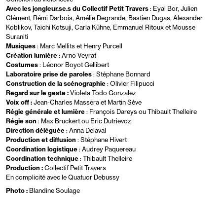
Avec les jongleur.se.s du Collectif Petit Travers
: Eyal Bor, Julien
Clément, Rémi Darbois, Amélie Degrande, Bastien Dugas, Alexander
Koblikov, Taichi Kotsuji, Carla Kühne, Emmanuel Ritoux et Mousse
Suraniti
Musiques
: Marc Mellits et Henry Purcell
Création lumière
: Arno Veyrat
Costumes
: Léonor Boyot Gellibert
Laboratoire prise de paroles
: Stéphane Bonnard
Construction de la scénographie
: Olivier Filipucci
Regard sur le geste :
Violeta Todo Gonzalez
Voix off :
Jean-Charles Massera et Martin Sève
Régie générale et lumière
: François Dareys ou Thibault Thelleire
Régie son
: Max Bruckert ou Eric Dutrievoz
Direction déléguée
: Anna Delaval
Production et diffusion
: Stéphane Hivert
Coordination logistique
: Audrey Paquereau
Coordination technique
: Thibault Thelleire
Production :
Collectif Petit Travers
En complicité avec le Quatuor Debussy
Photo :
Blandine Soulage