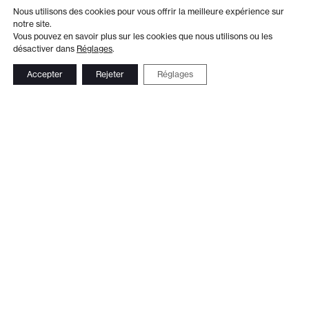
Nous utilisons des cookies pour vous offrir la meilleure expérience sur
notre site.
Vous pouvez en savoir plus sur les cookies que nous utilisons ou les
désactiver dans
Réglages
.
Accepter
Rejeter
Réglages
Adresse
Administration
Théâtre de Beausobre
+41 21 804 15 65
Av. de Vertou 2
Billetterie
1110 Morges
+41 21 804 97 16
Suivez-nous
Contact
Le Club TDB
Newsletter
© 2026 Théâtre de Beausobre