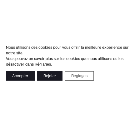
Nous utilisons des cookies pour vous offrir la meilleure expérience sur
notre site.
Vous pouvez en savoir plus sur les cookies que nous utilisons ou les
désactiver dans
Réglages
.
Accepter
Rejeter
Réglages
Adresse
Administration
Théâtre de Beausobre
+41 21 804 15 65
Av. de Vertou 2
Billetterie
1110 Morges
+41 21 804 97 16
Suivez-nous
Contact