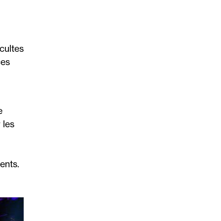
cultes
ces
e
 les
ents.