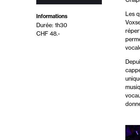
Les q
Informations
Voxse
Durée: 1h30
réper
CHF 48.-
perme
vocal
Depui
cappe
uniqu
musiq
vocau
donne