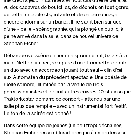
mercredi à jeudi ? La fête a en tout cas dû être belle, au
vu des cadavres de bouteilles, de déchets en tout genre,
de cette ampoule clignotante et de ce personnage
encore endormi sur un banc… Il ne s’agit bien sûr que
d’une « belle » scénographie, qui a plongé un public, à
peine arrivé dans la salle, dans ce nouvel univers de
Stephan Eicher.
Débarque sur scène un homme, grommelant, balais à la
main. Nettoie un peu, s’empare d’une trompette, débute
un duo avec un accordéon jouant tout seul – clin d’œil
aux Automaten du précédent spectacle. Une poésie de
ruelle sombre, illuminée par la venue de trois
percussionnistes et de huit autres cuivres. C’est ainsi que
Traktorkestar démarre ce concert – attendu par une
salle plus que remplie – avec un instrumental fort festif.
Le ton de la soirée est donné !
Dans cette équipe de jeunes (un peu trop) déchaînés,
Stephan Eicher ressemblerait presque à un professeur