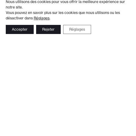
Nous utilisons des cookies pour vous offrir la meilleure expérience sur
notre site.
Vous pouvez en savoir plus sur les cookies que nous utilisons ou les
désactiver dans
Réglages
.
Accepter
Rejeter
Réglages
Adresse
Administration
Théâtre de Beausobre
+41 21 804 15 65
Av. de Vertou 2
Billetterie
1110 Morges
+41 21 804 97 16
Suivez-nous
Contact
Le Club TDB
Newsletter
© 2026 Théâtre de Beausobre
Réalisation web:
Ergopix sàrl