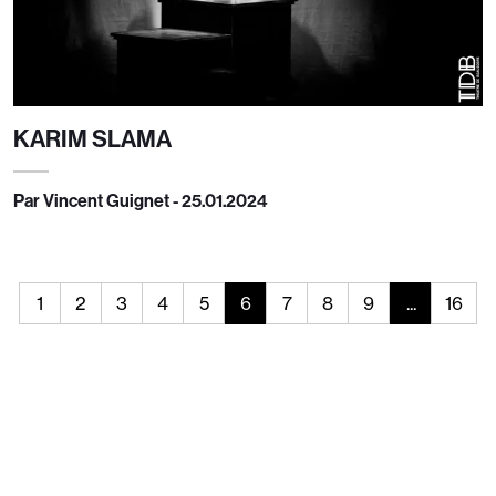
KARIM SLAMA
Par Vincent Guignet - 25.01.2024
1
2
3
4
5
6
7
8
9
...
16