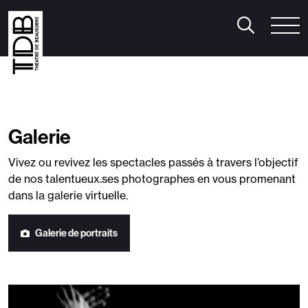
aison 2026/2027
Pratique
Le Bar du Théâtre
héâtre
/
Humour
/
Musique
/
Cirque
anse
/
Mentalisme
/
Spectacle musical
/
Jeune public
Le Théâtre
Galerie
n famille
/
Le Cube
utres événements
Vivez ou revivez les spectacles passés à travers l’objectif
onférence Thomas D’Ansembourg
de nos talentueux.ses photographes en vous promenant
onférence Natacha Calestrémé
dans la galerie virtuelle.
orges-sous-Rire
iabolo Festival
Galerie de portraits