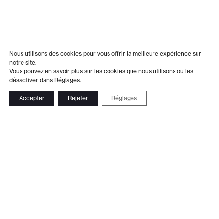
Nous utilisons des cookies pour vous offrir la meilleure expérience sur
notre site.
Vous pouvez en savoir plus sur les cookies que nous utilisons ou les
désactiver dans
Réglages
.
Accepter
Rejeter
Réglages
Adresse
Administration
Théâtre de Beausobre
+41 21 804 15 65
Av. de Vertou 2
Billetterie
1110 Morges
+41 21 804 97 16
Suivez-nous
Contact
Le Club TDB
Newsletter