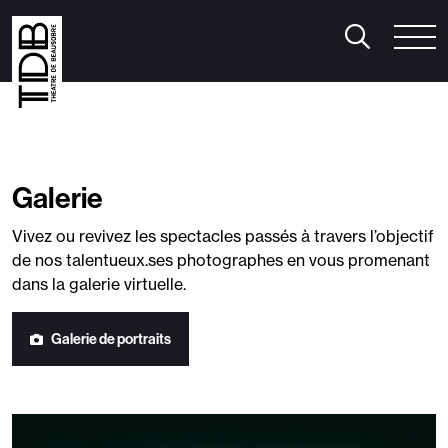
aison 2026/2027
Pratique
Le Bar du Théâtre
héâtre
/
Humour
/
Musique
/
Cirque
anse
/
Mentalisme
/
Spectacle musical
/
Jeune public
Le Théâtre
Galerie
n famille
/
Le Cube
utres événements
Vivez ou revivez les spectacles passés à travers l’objectif
onférence Thomas D’Ansembourg
de nos talentueux.ses photographes en vous promenant
onférence Natacha Calestrémé
dans la galerie virtuelle.
orges-sous-Rire
iabolo Festival
Galerie de portraits