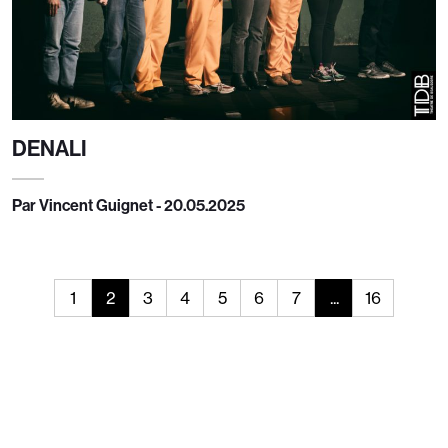
DENALI
Par Vincent Guignet - 20.05.2025
1
2
3
4
5
6
7
...
16