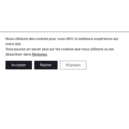
Nous utilisons des cookies pour vous offrir la meilleure expérience sur
notre site.
Vous pouvez en savoir plus sur les cookies que nous utilisons ou les
désactiver dans
Réglages
.
Accepter
Rejeter
Réglages
Adresse
Administration
Théâtre de Beausobre
+41 21 804 15 65
Av. de Vertou 2
Billetterie
1110 Morges
+41 21 804 97 16
Suivez-nous
Contact
Le Club TDB