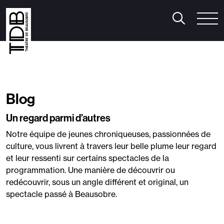
aison 2026/2027
Pratique
Le Bar du Théâtre
héâtre
/
Humour
/
Musique
/
Cirque
anse
/
Mentalisme
/
Spectacle musical
/
Jeune public
Le Théâtre
Blog
n famille
/
Le Cube
utres événements
Un regard parmi d’autres
onférence Thomas D’Ansembourg
Notre équipe de jeunes chroniqueuses, passionnées de
onférence Natacha Calestrémé
culture, vous livrent à travers leur belle plume leur regard
orges-sous-Rire
et leur ressenti sur certains spectacles de la
iabolo Festival
programmation. Une manière de découvrir ou
redécouvrir, sous un angle différent et original, un
spectacle passé à Beausobre.