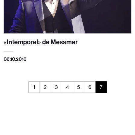
«Intemporel» de Messmer
06.10.2016
1
2
3
4
5
6
7