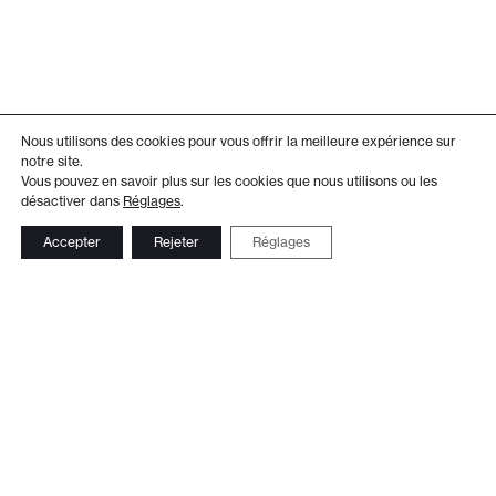
Nous utilisons des cookies pour vous offrir la meilleure expérience sur
notre site.
Vous pouvez en savoir plus sur les cookies que nous utilisons ou les
désactiver dans
Réglages
.
Accepter
Rejeter
Réglages
Adresse
Administration
Théâtre de Beausobre
+41 21 804 15 65
Av. de Vertou 2
Billetterie
1110 Morges
+41 21 804 97 16
Suivez-nous
Contact
Le Club TDB