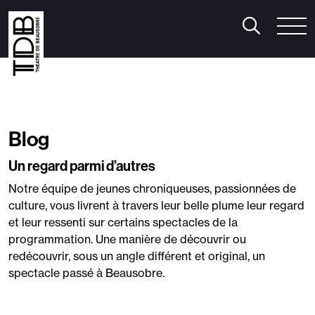
aison 2026/2027
Pratique
Le Bar du Théâtre
héâtre
/
Humour
/
Musique
/
Cirque
anse
/
Mentalisme
/
Spectacle musical
/
Jeune public
Le Théâtre
Blog
n famille
/
Le Cube
utres événements
Un regard parmi d’autres
onférence Thomas D’Ansembourg
Notre équipe de jeunes chroniqueuses, passionnées de
onférence Natacha Calestrémé
culture, vous livrent à travers leur belle plume leur regard
orges-sous-Rire
et leur ressenti sur certains spectacles de la
iabolo Festival
programmation. Une manière de découvrir ou
redécouvrir, sous un angle différent et original, un
spectacle passé à Beausobre.