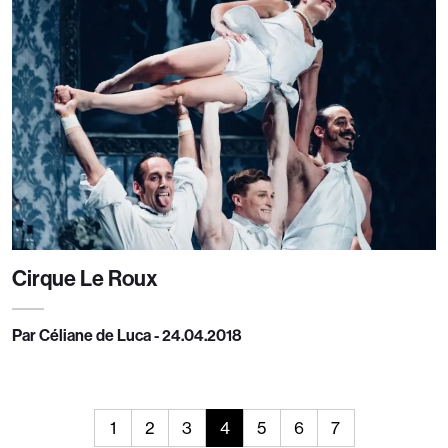
Cirque Le Roux
Par Céliane de Luca - 24.04.2018
1
2
3
4
5
6
7